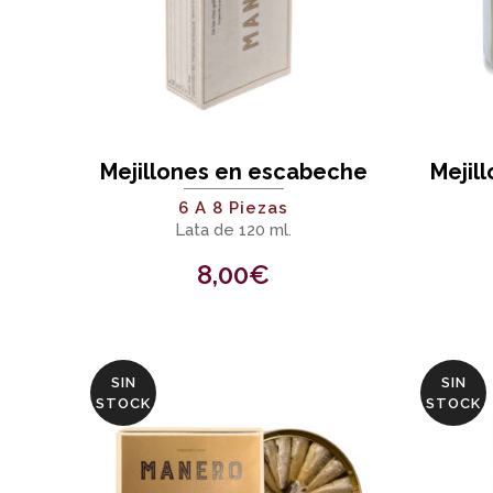
Mejillones en escabeche
Mejil
6 A 8 Piezas
Lata de 120 ml.
8,00
€
SIN
SIN
STOCK
STOCK