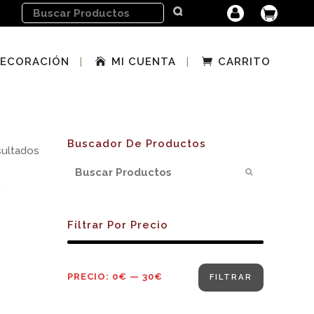
ECORACIÓN
MI CUENTA
CARRITO
Buscador De Productos
sultados
Filtrar Por Precio
Precio
Precio
PRECIO:
0€
—
30€
FILTRAR
mínimo
máximo