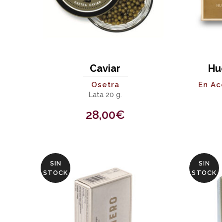
Caviar
Hu
Osetra
En Ac
Lata 20 g.
28,00
€
SIN
SIN
STOCK
STOCK