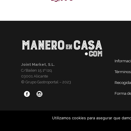
Informac
Joint Market, S.L.
C/Bailen 15 1º Izq.
Términos
03001 Alicante
© Grupo Gastroportal – 2023
Recogida
Forma de
Utilizamos cookies para asegurar que damos