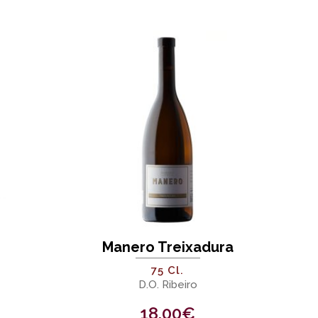
Manero Treixadura
75 Cl.
D.O. Ribeiro
18,00
€