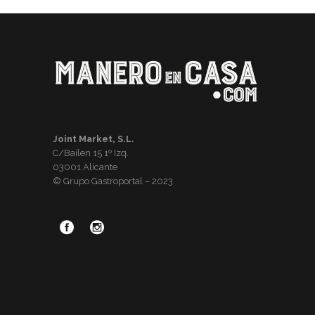
Joint Market, S.L.
C/Bailen 15 1º Izq.
03001 Alicante
© Grupo Gastroportal – 2023