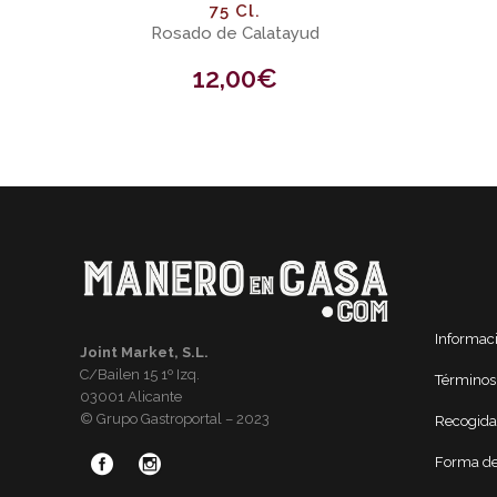
75 Cl.
Rosado de Calatayud
12,00
€
Informac
Joint Market, S.L.
C/Bailen 15 1º Izq.
Términos
03001 Alicante
© Grupo Gastroportal – 2023
Recogida
Forma de