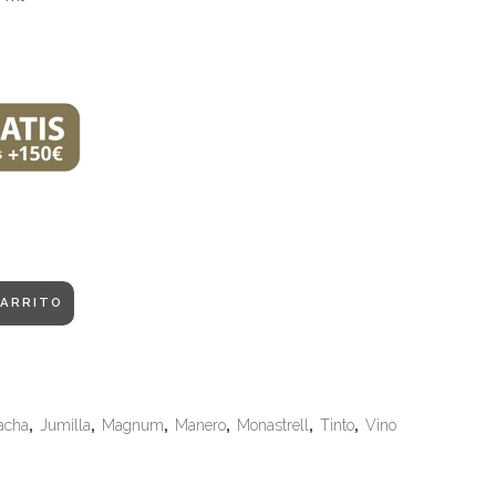
CARRITO
acha
,
Jumilla
,
Magnum
,
Manero
,
Monastrell
,
Tinto
,
Vino