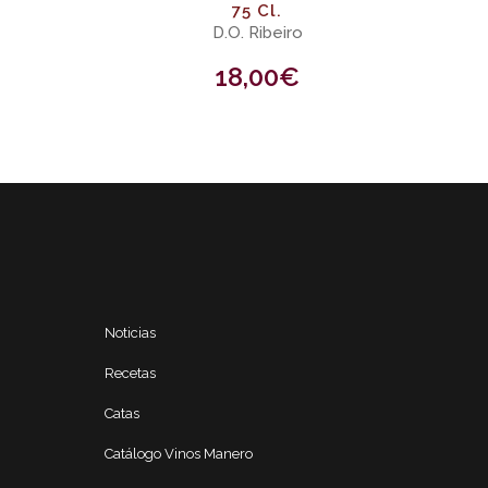
75 Cl.
D.O. Ribeiro
18,00
€
Noticias
Recetas
Catas
Catálogo Vinos Manero