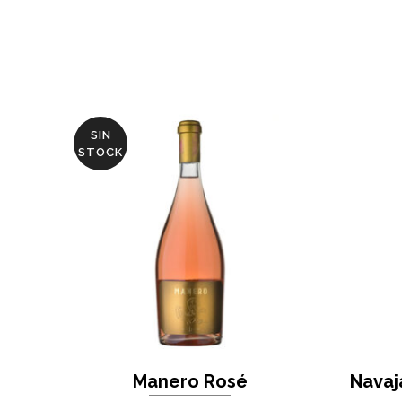
SIN
STOCK
Manero Rosé
Navaj