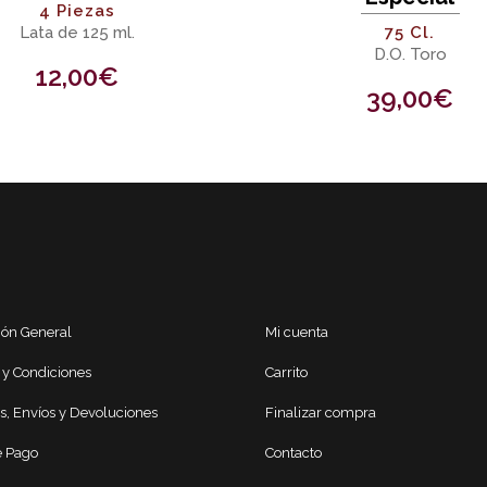
4 Piezas
Lata de 125 ml.
75 Cl.
D.O. Toro
12,00
€
39,00
€
ión General
Mi cuenta
 y Condiciones
Carrito
s, Envíos y Devoluciones
Finalizar compra
 Pago
Contacto