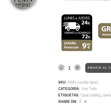
AÑADIR AL 
SKU:
MAN-Jumilla-150cl
CATEGORÍA:
Vino Tinto
ETIQUETAS:
Casa Castillo
,
Garn
SHARE ON: