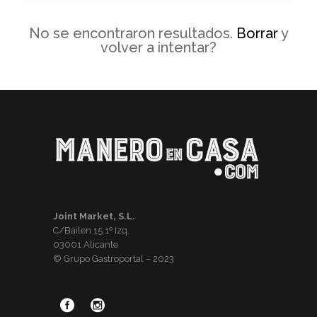
No se encontraron resultados.
Borrar
y
volver a intentar?
Joint Market, S.L.
C/Bailen 15 1º Izq.
03001 Alicante
© Grupo Gastroportal – 2023