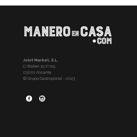
Joint Market, S.L.
C/Bailen 15 1º Izq.
03001 Alicante
© Grupo Gastroportal – 2023