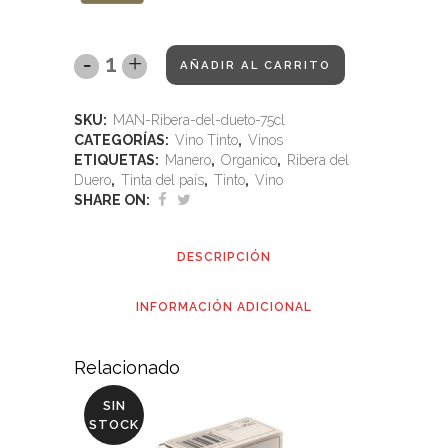
AÑADIR AL CARRITO
SKU:
MAN-Ribera-del-dueto-75cl
CATEGORÍAS:
Vino Tinto
,
Vinos
ETIQUETAS:
Manero
,
Organico
,
Ribera del
Duero
,
Tinta del país
,
Tinto
,
Vino
SHARE ON:
DESCRIPCIÓN
INFORMACIÓN ADICIONAL
Relacionado
SIN
STOCK