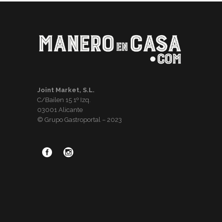
Joint Market, S.L.
C/Bailen 15 1º Izq.
03001 Alicante
© Grupo Gastroportal – 2023