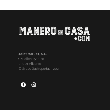
Joint Market, S.L.
C/Bailen 15 1º Izq.
03001 Alicante
© Grupo Gastroportal – 2023