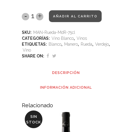
AÑADIR AL CARRITO
SKU:
MAN-Rueda-MdR-75cl
CATEGORÍAS:
Vino Blanco
,
Vinos
ETIQUETAS:
Blanco
,
Manero
,
Rueda
,
Verdejo
,
Vino
SHARE ON:
DESCRIPCIÓN
INFORMACIÓN ADICIONAL
Relacionado
SIN
STOCK