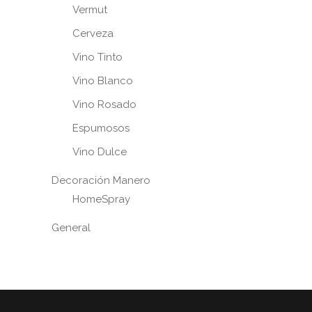
Vermut
Cerveza
Vino Tinto
Vino Blanco
Vino Rosado
Espumosos
Vino Dulce
Decoración Manero
HomeSpray
General