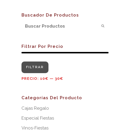
Buscador De Productos
Filtrar Por Precio
Precio
Precio
FILTRAR
mínimo
máximo
PRECIO:
10€
—
30€
Categorías Del Producto
Cajas Regalo
Especial Fiestas
Vinos-Fiestas