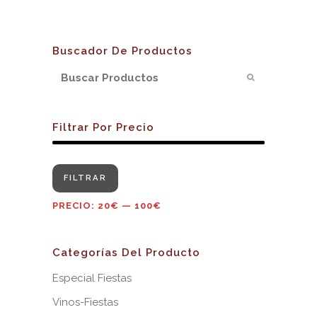
Buscador De Productos
Filtrar Por Precio
Precio
Precio
FILTRAR
mínimo
máximo
PRECIO:
20€
—
100€
Categorías Del Producto
Especial Fiestas
Vinos-Fiestas