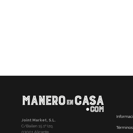
Informac
Joint Market, S.L.
C/Bailen 15 1º Izq.
Términos
03001 Alicante