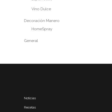
Vino Dulce
Decoración Manero
HomeSpray
General
Noticias
Recetas