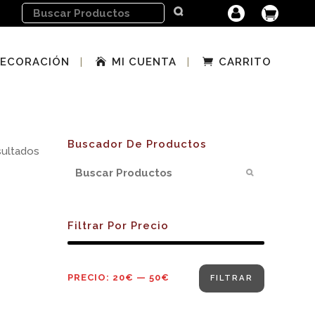
ECORACIÓN
MI CUENTA
CARRITO
Buscador De Productos
sultados
Filtrar Por Precio
Precio
Precio
PRECIO:
20€
—
50€
FILTRAR
mínimo
máximo