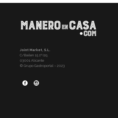
Joint Market, S.L.
C/Bailen 15 1º Izq.
03001 Alicante
© Grupo Gastroportal – 2023