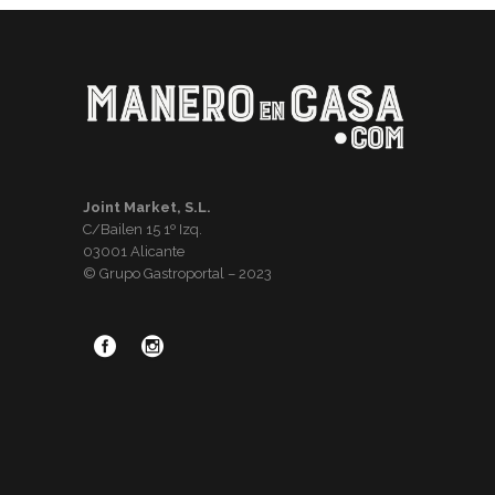
Joint Market, S.L.
C/Bailen 15 1º Izq.
03001 Alicante
© Grupo Gastroportal – 2023