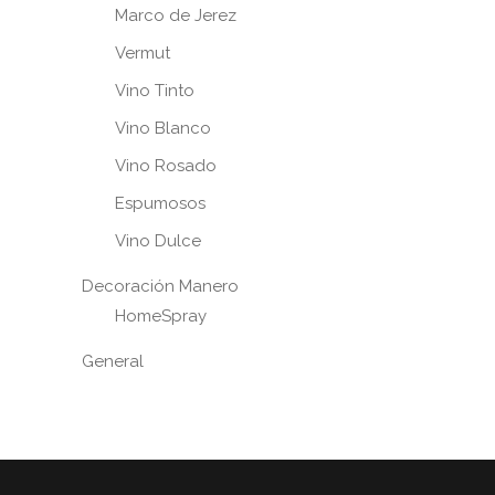
Marco de Jerez
Vermut
Vino Tinto
Vino Blanco
Vino Rosado
Espumosos
Vino Dulce
Decoración Manero
HomeSpray
General