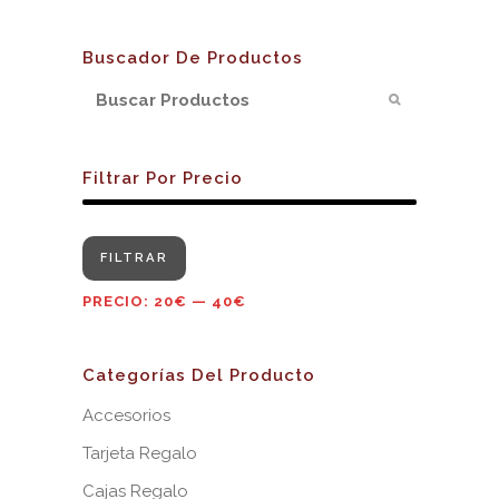
Buscador De Productos
Filtrar Por Precio
Precio
Precio
FILTRAR
mínimo
máximo
PRECIO:
20€
—
40€
Categorías Del Producto
Accesorios
Tarjeta Regalo
Cajas Regalo