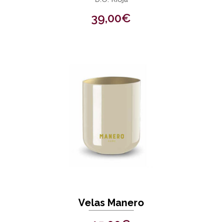
39,00
€
Velas Manero