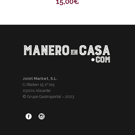
15,00
€
Joint Market, S.L.
C/Bailen 15 1º Izq.
03001 Alicante
© Grupo Gastroportal – 2023