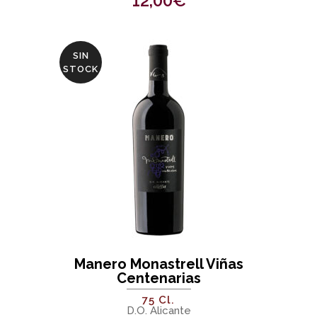
12,00
€
SIN
STOCK
Manero Monastrell Viñas
Centenarias
75 Cl.
D.O. Alicante