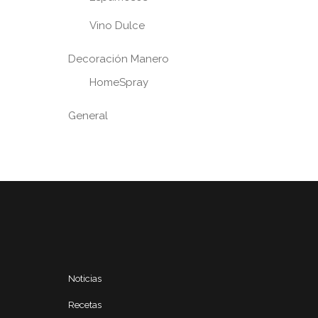
Vino Dulce
Decoración Manero
HomeSpray
General
Noticias
Recetas