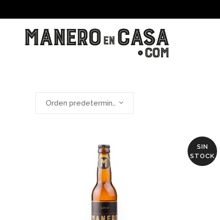
Orden predeterminado
SIN
STOCK