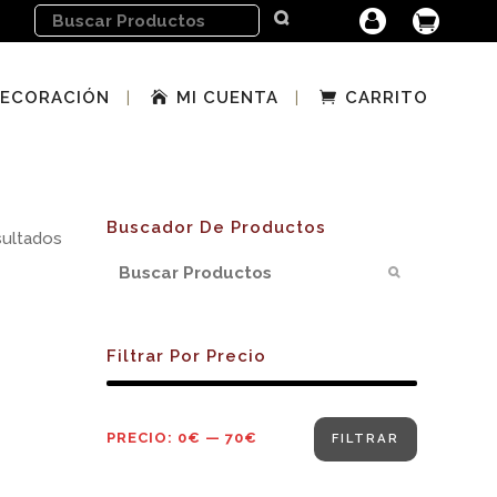
ECORACIÓN
MI CUENTA
CARRITO
Buscador De Productos
sultados
Filtrar Por Precio
Precio
Precio
PRECIO:
0€
—
70€
FILTRAR
mínimo
máximo