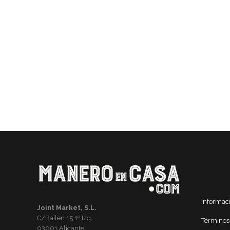
Informac
Joint Market, S.L.
C/Bailen 15 1º Izq.
Términos
03001 Alicante