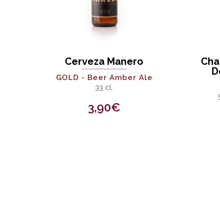
Cerveza Manero
Cha
D
GOLD - Beer Amber Ale
33 cl.
3,90
€