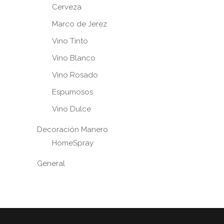
Cerveza
Marco de Jerez
Vino Tinto
Vino Blanco
Vino Rosado
Espumosos
Vino Dulce
Decoración Manero
HomeSpray
General