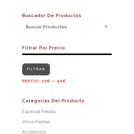
Buscador De Productos
Filtrar Por Precio
Precio
Precio
FILTRAR
mínimo
máximo
PRECIO:
20€
—
40€
Categorías Del Producto
Especial Fiestas
Vinos-Fiestas
Accesorios