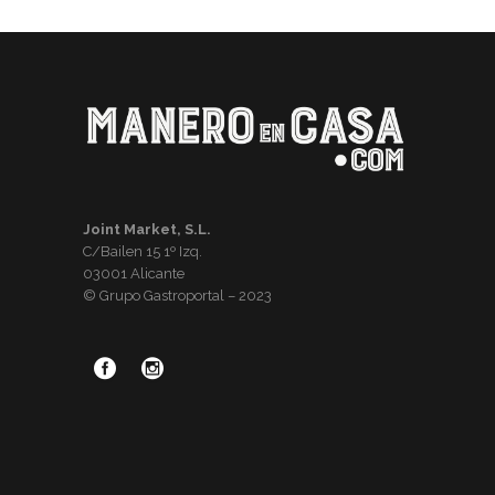
Joint Market, S.L.
C/Bailen 15 1º Izq.
03001 Alicante
© Grupo Gastroportal – 2023