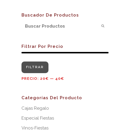
Buscador De Productos
Filtrar Por Precio
Precio
Precio
FILTRAR
mínimo
máximo
PRECIO:
20€
—
40€
Categorías Del Producto
Cajas Regalo
Especial Fiestas
Vinos-Fiestas