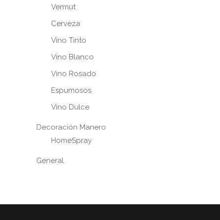
Vermut
Cerveza
Vino Tinto
Vino Blanco
Vino Rosado
Espumosos
Vino Dulce
Decoración Manero
HomeSpray
General