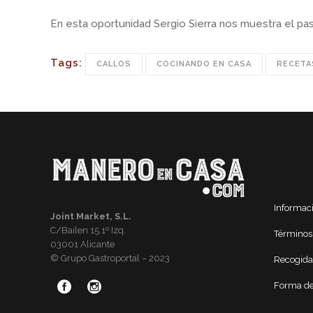
En esta oportunidad Sergio Sierra nos muestra el pas
Tags:
CALLOS
COCINANDO EN CASA
RECETA
Informac
Joint Market, S.L.
C/Bailen 15 1º Izq.
Términos
03001 Alicante
© Grupo Gastroportal – 2023
Recogida
Forma de