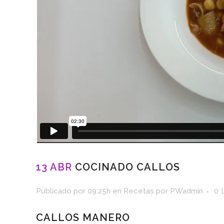
13 ABR
COCINADO CALLOS
Publicado por 09:25h
en
Recetas
por
PWadmin
0
CALLOS MANERO