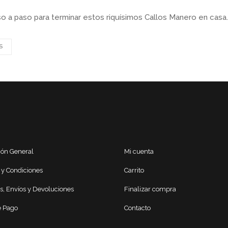
o a paso para terminar estos riquísimos Callos Manero en casa.
S
ión General
Mi cuenta
 y Condiciones
Carrito
s, Envíos y Devoluciones
Finalizar compra
 Pago
Contacto