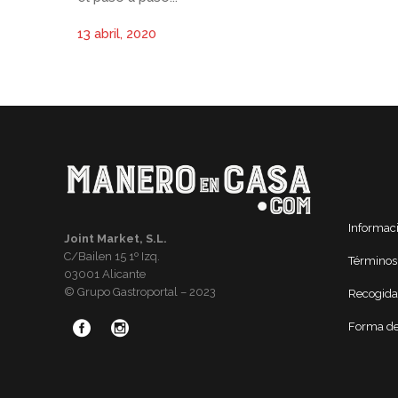
13 abril, 2020
Informac
Joint Market, S.L.
C/Bailen 15 1º Izq.
Términos
03001 Alicante
© Grupo Gastroportal – 2023
Recogida
Forma de