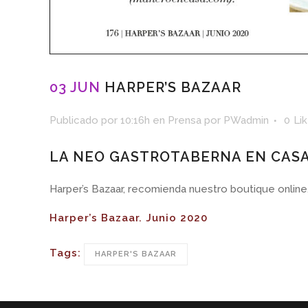
03 JUN
HARPER’S BAZAAR
Publicado por 10:16h
en
Prensa
por
PWadmin
0
Li
LA NEO GASTROTABERNA EN CAS
Harper’s Bazaar, recomienda nuestro boutique online
Harper’s Bazaar. Junio 2020
Tags:
HARPER'S BAZAAR