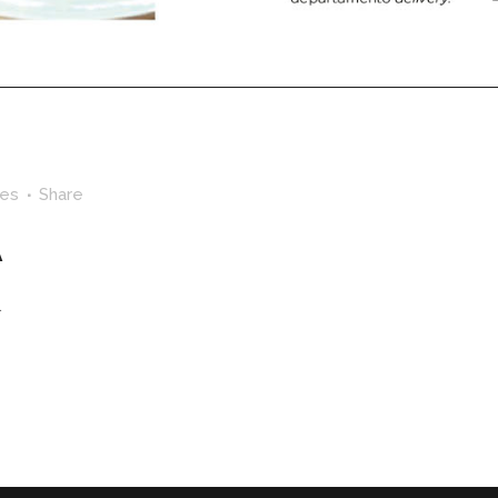
kes
Share
A
.