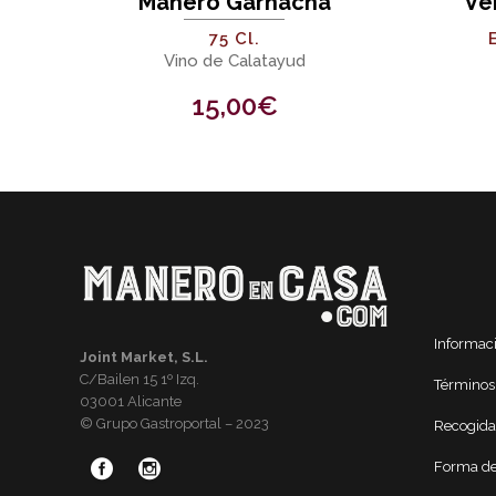
Manero Garnacha
Ve
75 Cl.
Vino de Calatayud
15,00
€
Informac
Joint Market, S.L.
C/Bailen 15 1º Izq.
Términos
03001 Alicante
© Grupo Gastroportal – 2023
Recogida
Forma de