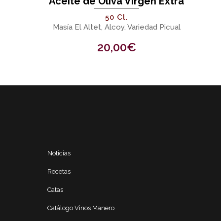
a
Aceite de Oliva Virgen Extra
50 Cl.
Masía El Altet, Alcoy. Variedad Picual
20,00
€
Noticias
Recetas
Catas
Catálogo Vinos Manero