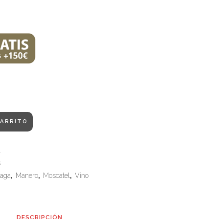
CARRITO
l
s
aga
,
Manero
,
Moscatel
,
Vino
DESCRIPCIÓN