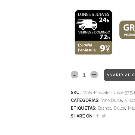
AÑADIR AL 
SKU:
MAN-Moscatel-Dulce-37,5c
CATEGORÍAS:
Vino Dulce
,
Vino
ETIQUETAS:
Blanco
,
Dulce
,
Mál
SHARE ON: