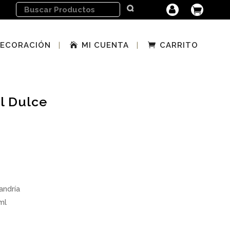
ECORACIÓN
MI CUENTA
CARRITO
l Dulce
andría
ml