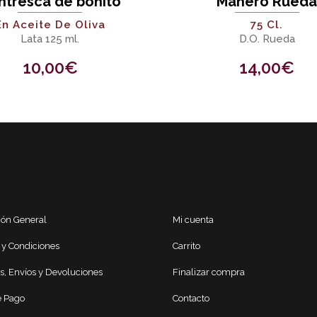
ntresca de bonito
Manero Rued
En Aceite De Oliva
75 Cl.
Lata 125 ml.
D.O. Rueda
10,00
€
14,00
€
ión General
Mi cuenta
 y Condiciones
Carrito
s, Envíos y Devoluciones
Finalizar compra
 Pago
Contacto