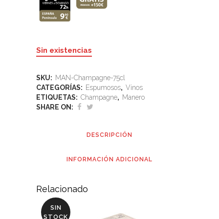
Sin existencias
SKU:
MAN-Champagne-75cl
CATEGORÍAS:
Espumosos
,
Vinos
ETIQUETAS:
Champagne
,
Manero
SHARE ON:
DESCRIPCIÓN
INFORMACIÓN ADICIONAL
Relacionado
SIN
STOCK