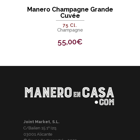
Manero Champagne Grande
Cuvée
75 Cl.
Champagne
55,00
€
Joint Market, S.L.
C/Bailen 15 1º Izq.
03001 Alicante