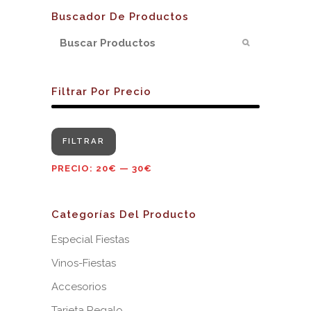
Buscador De Productos
Filtrar Por Precio
Precio
Precio
FILTRAR
mínimo
máximo
PRECIO:
20€
—
30€
Categorías Del Producto
Especial Fiestas
Vinos-Fiestas
Accesorios
Tarjeta Regalo