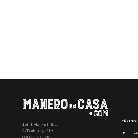
Informac
Joint Market, S.L.
C/Bailen 15 1º Izq.
Términos
03001 Alicante