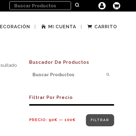
ECORACIÓN
MI CUENTA
CARRITO
Buscador De Productos
esultado
Filtrar Por Precio
Precio
Precio
PRECIO:
90€
—
100€
FILTRAR
mínimo
máximo