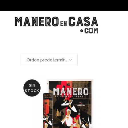
Orden predeterminado
SIN
STOCK