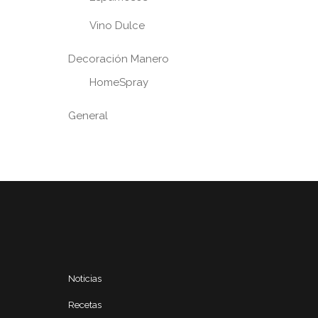
Vino Dulce
Decoración Manero
HomeSpray
General
Noticias
Recetas