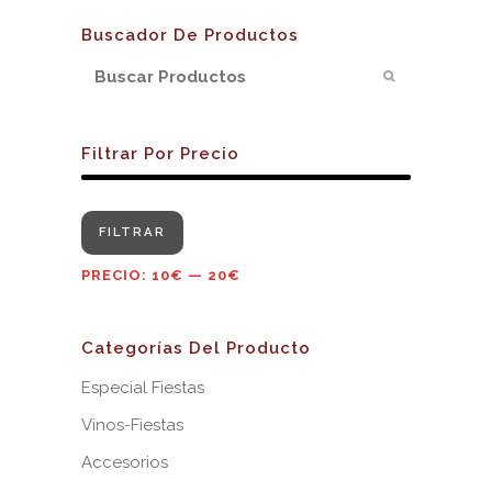
Buscador De Productos
Filtrar Por Precio
Precio
Precio
FILTRAR
mínimo
máximo
PRECIO:
10€
—
20€
Categorías Del Producto
Especial Fiestas
Vinos-Fiestas
Accesorios