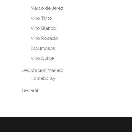
Marco de Jerez
Vino Tinto
Vino Blanco
Vino Rosado
Espumosos
Vino Dulce
Decoración Manero
HomeSpray
General