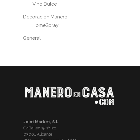
Vino Dulce
Decoración Manero
HomeSpray
General
Joint Market, S.L.
C/Bailen 15 1º Izq.
03001 Alicante