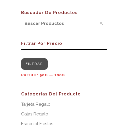
Buscador De Productos
Filtrar Por Precio
Precio
Precio
FILTRAR
mínimo
máximo
PRECIO:
90€
—
100€
Categorías Del Producto
Tarjeta Regalo
Cajas Regalo
Especial Fiestas