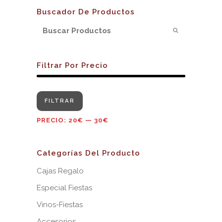
Buscador De Productos
Filtrar Por Precio
Precio
Precio
FILTRAR
mínimo
máximo
PRECIO:
20€
—
30€
Categorías Del Producto
Cajas Regalo
Especial Fiestas
Vinos-Fiestas
Accesorios