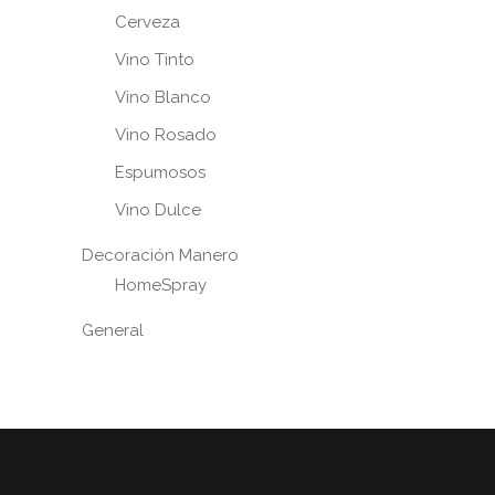
Cerveza
Vino Tinto
Vino Blanco
Vino Rosado
Espumosos
Vino Dulce
Decoración Manero
HomeSpray
General