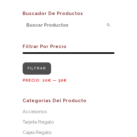
Buscador De Productos
Filtrar Por Precio
Precio
Precio
FILTRAR
mínimo
máximo
PRECIO:
20€
—
30€
Categorías Del Producto
Accesorios
Tarjeta Regalo
Cajas Regalo