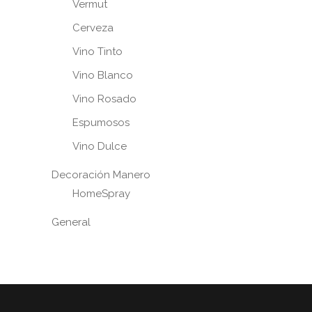
Vermut
Cerveza
Vino Tinto
Vino Blanco
Vino Rosado
Espumosos
Vino Dulce
Decoración Manero
HomeSpray
General