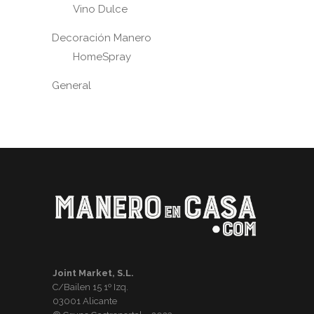
Vino Dulce
Decoración Manero
HomeSpray
General
Joint Market, S.L.
C/Bailen 15 1º Izq.
03001 Alicante