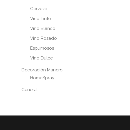
Cerveza
Vino Tinto
Vino Blanco
Vino Rosado
Espumosos
Vino Dulce
Decoración Manero
HomeSpray
General