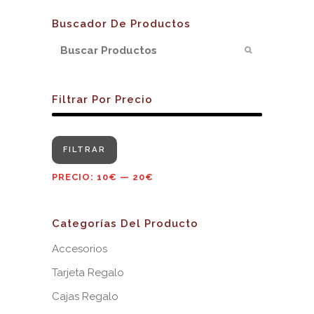
Buscador De Productos
Filtrar Por Precio
Precio
Precio
FILTRAR
mínimo
máximo
PRECIO:
10€
—
20€
Categorías Del Producto
Accesorios
Tarjeta Regalo
Cajas Regalo