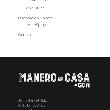
Vino Dulce
Decoración Manero
HomeSpray
General
Joint Market, S.L.
C/Bailen 15 1º Izq.