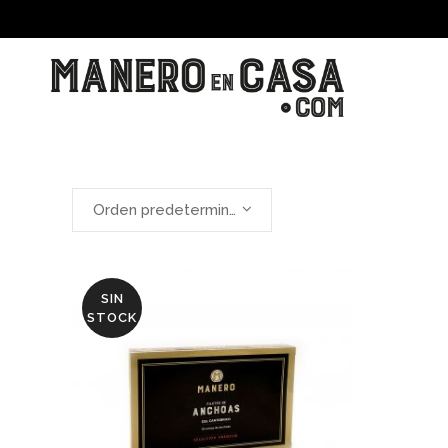
Orden predeterminado
SIN
STOCK