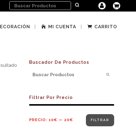
ECORACIÓN
MI CUENTA
CARRITO
Buscador De Productos
esultado
Filtrar Por Precio
Precio
Precio
PRECIO:
10€
—
20€
FILTRAR
mínimo
máximo