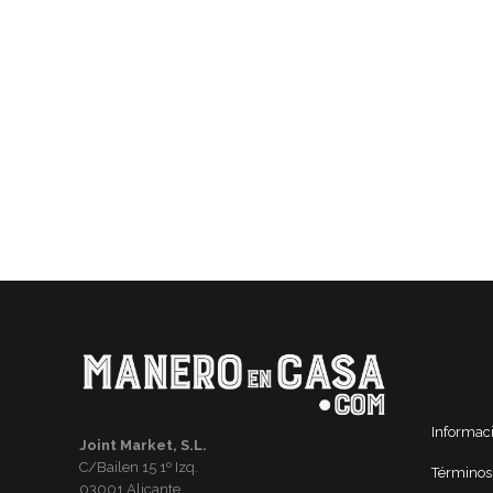
Informac
Joint Market, S.L.
C/Bailen 15 1º Izq.
Términos
03001 Alicante