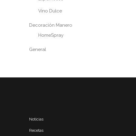
Vino Dulce
Decoración Manero
HomeSpray
General
Noticias
Recetas