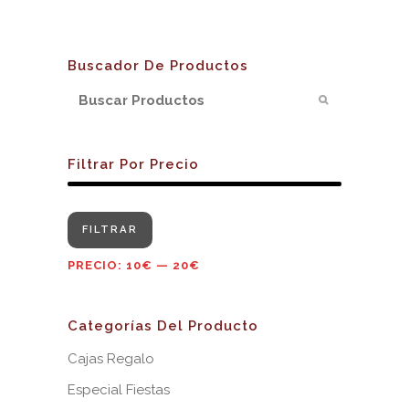
Buscador De Productos
Filtrar Por Precio
Precio
Precio
FILTRAR
mínimo
máximo
PRECIO:
10€
—
20€
Categorías Del Producto
Cajas Regalo
Especial Fiestas