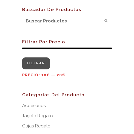
Buscador De Productos
Filtrar Por Precio
Precio
Precio
FILTRAR
mínimo
máximo
PRECIO:
10€
—
20€
Categorías Del Producto
Accesorios
Tarjeta Regalo
Cajas Regalo