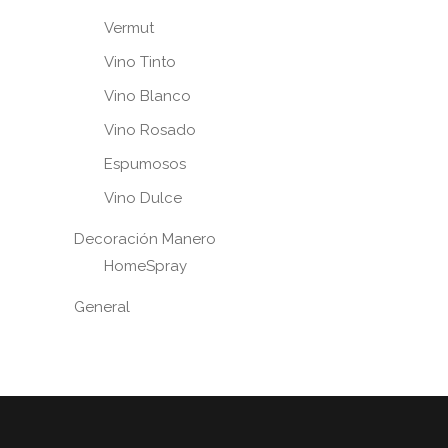
Vermut
Vino Tinto
Vino Blanco
Vino Rosado
Espumosos
Vino Dulce
Decoración Manero
HomeSpray
General