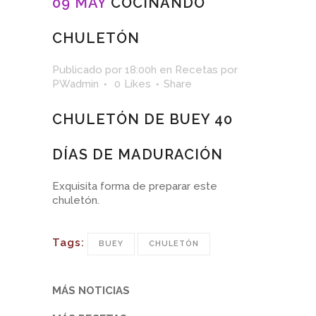
09 MAY
COCINANDO
CHULETÓN
Publicado por 18:00h
en
Recetas
por
PWadmin
0
Likes
Share
CHULETÓN DE BUEY 40
DÍAS DE MADURACIÓN
Exquisita forma de preparar este
chuletón.
Tags:
BUEY
CHULETÓN
MÁS NOTICIAS