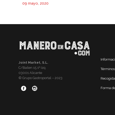
09 mayo, 2020
Informac
Joint Market, S.L.
C/Bailen 15 1º Izq.
Términos
03001 Alicante
© Grupo Gastroportal – 2023
Recogida
Forma de