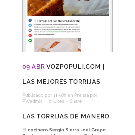
09 ABR
VOZPOPULI.COM |
LAS MEJORES TORRIJAS
Publicado por 11:58h
en
Prensa
por
PWadmin
0
Likes
Share
LAS TORRIJAS DE MANERO
El
cocinero Sergio Sierra -del Grupo