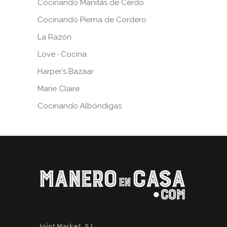
Cocinando Manitas de Cerdo
Cocinando Pierna de Cordero
La Razón
Love · Cocina
Harper’s Bazaar
Marie Claire
Cocinando Albóndigas
Joint Market, S.L.