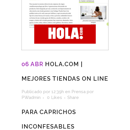
06 ABR
HOLA.COM |
MEJORES TIENDAS ON LINE
Publicado por 12:39h
en
Prensa
por
PWadmin
0
Likes
Share
PARA CAPRICHOS
INCONFESABLES