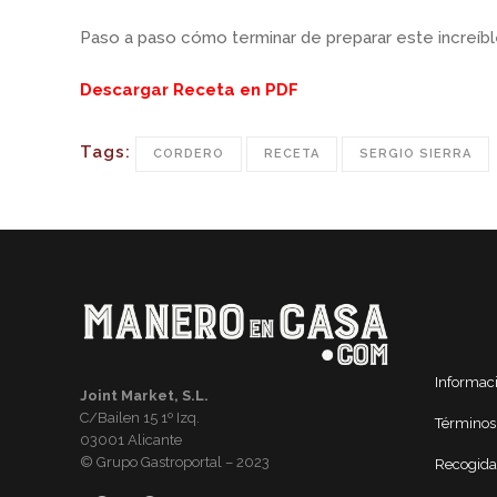
Paso a paso cómo terminar de preparar este increíbl
Descargar Receta en PDF
Tags:
CORDERO
RECETA
SERGIO SIERRA
Informac
Joint Market, S.L.
C/Bailen 15 1º Izq.
Términos
03001 Alicante
© Grupo Gastroportal – 2023
Recogida