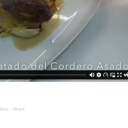
ikes
Share