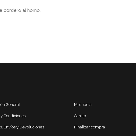
e cordero al horno.
ión General
Mi cuenta
 y Condiciones
Carrito
s, Envíos y Devoluciones
Finalizar compra