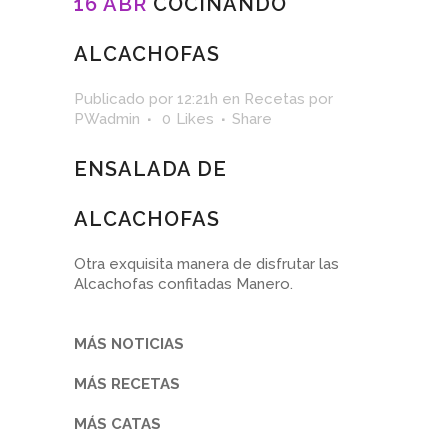
16 ABR
COCINANDO
ALCACHOFAS
Publicado por 12:21h
en
Recetas
por
PWadmin
0
Likes
Share
ENSALADA DE
ALCACHOFAS
Otra exquisita manera de disfrutar las
Alcachofas confitadas Manero.
MÁS NOTICIAS
MÁS RECETAS
MÁS CATAS