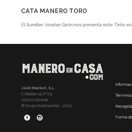
CATA MANERO TORO
El Sumiller Jonatan Girón nos presenta este Tinto e
Informac
Joint Market, S.L.
C/Bailen 15 1º Izq.
Términos
03001 Alicante
© Grupo Gastroportal – 2023
Recogida
Forma de