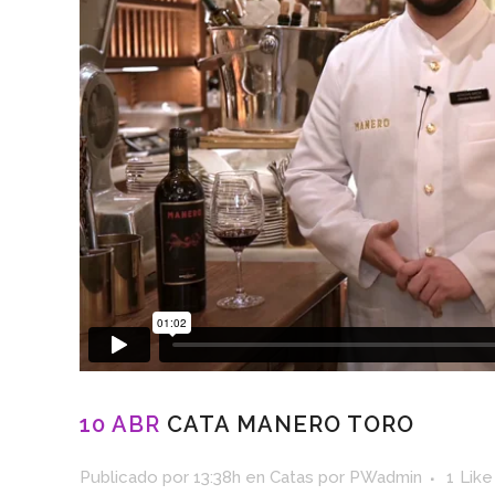
10 ABR
CATA MANERO TORO
Publicado por 13:38h
en
Catas
por
PWadmin
1
Like