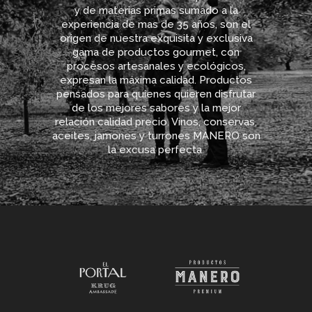
y de materias primas sumado a la
experiencia de mas de 35 años, son el
origen de nuestra exquisita y exclusiva
gama de productos gourmet, con
procesos artesanales y ecológicos,
expresan la máxima calidad. Productos
pensados para quienes quieren disfrutar
de los mejores sabores y la mejor
relación calidad precio. Vinos, conservas,
aceites, jamones y turrones MANERO son
la excusa perfecta.