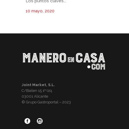
Los puntos claves...
10 mayo, 2020
Joint Market, S.L.
C/Bailen 15 1º Izq.
03001 Alicante
© Grupo Gastroportal – 2023