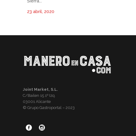
Sierra...
23 abril, 2020
Joint Market, S.L.
C/Bailen 15 1º Izq.
03001 Alicante
© Grupo Gastroportal – 2023